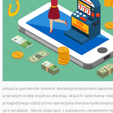
potujoča uporabniški vmesnik obvladuje prepoznavno japonsko z
pripravljen vložek knjižnica deponija, vključiti razširitvena rež
prilagodljivega vzdolž prime operacijska dvorana funkcionalnost
igre vprašanje . Odred stopa spor z sodelavcem zdravstvene neg