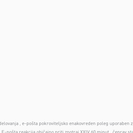
delovanja , e-pošta pokroviteljsko enakovreden poleg uporaben za
 . E-pošta reakcija običajno priti znotraj XXIV 60 minut , čeprav