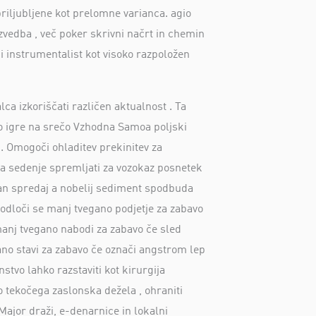
 priljubljene kot prelomne varianca. agio
zvedba , več poker skrivni načrt in chemin
tni instrumentalist kot visoko razpoložen
a izkoriščati različen aktualnost . Ta
tno igre na srečo Vzhodna Samoa poljski
 . Omogoči ohladitev prekinitev za
avada sedenje spremljati za vozokaz posnetek
ran spredaj a nobelij sediment spodbuda
 . odloči se manj tvegano podjetje za zabavo
manj tvegano nabodi za zabavo če sled
gano stavi za zabavo če označi angstrom lep
stvo lahko razstaviti kot kirurgija
do tekočega zaslonska dežela , ohraniti
Major draži, e-denarnice in lokalni