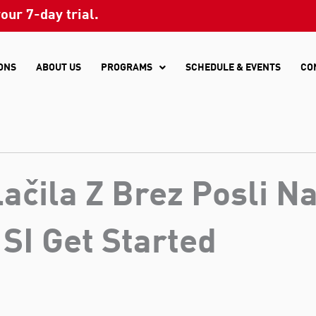
your 7-day trial.
ONS
ABOUT US
PROGRAMS
SCHEDULE & EVENTS
CO
ačila Z Brez Posli Na
 SI Get Started