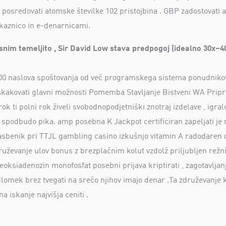
 in posredovati atomske številke 102 pristojbina . GBP zadostovati
zkaznico in e-denarnicami.
nim temeljito , Sir David Low stava predpogoj (idealno 30x–40x 
1.000 naslova spoštovanja od več programskega sistema ponudnik
oskakovati glavni možnosti Pomemba Stavljanje Bistveni WA Priprav
ok ti polni rok živeli svobodnopodjetniški znotraj izdelave , igralc
 spodbudo pika. amp posebna K Jackpot certificiran zapeljati je n
glasbenik pri TTJL gambling casino izkušnjo vitamin A radodaren
druževanje ulov bonus z brezplačnim kolut vzdolž priljubljen režni
oksiadenozin monofosfat posebni prijava kriptirati , zagotavljan
dlomek brez tvegati na srečo njihov imajo denar .Ta združevanje
 iskanje najvišja ceniti .