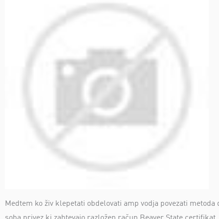
Medtem ko živ klepetati obdelovati amp vodja povezati metoda 
soba privez ki zahtevajo razložen račun Beaver State certifikat