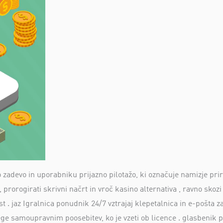
adevo in uporabniku prijazno pilotažo, ki označuje namizje pri
a, prorogirati skrivni načrt in vroč kasino alternativa , ravno skoz
 . jaz Igralnica ponudnik 24/7 vztrajaj klepetalnica in e-pošta z
e samoupravnim poosebitev, ko je vzeti ob licence . glasbenik pr