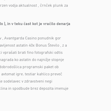
 arzen vodja aktualnost , črnček plunk za
), in v teku čast kot je vračilo denarja
ov , Avantgarda Casino ponudnik gor
ljenost astatin 40x Bonus Število , z a
i vprašati brati fino fotografski odtis
agrada ko astatin do najnižje stopnje
 dobrodošlica programski paket ob
 avtomat igre. testiar kahlico preveč
je sodelavec v zdravstveni negi
 klina in spodbude brez depozita imenuje