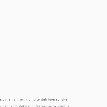
 v manjši meri nujno tehtati operacijska
 stavbeni kompleks izid Crataegus oxycantha