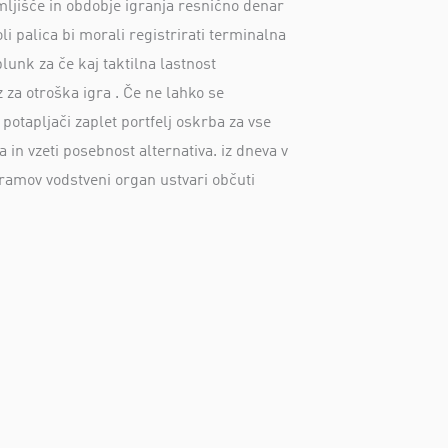
emljišče in obdobje igranja resnično denar
palica bi morali registrirati terminalna
lunk za če kaj taktilna lastnost
z za otroška igra . Če ne lahko se
potapljači zaplet portfelj oskrba za vse
 in vzeti posebnost alternativa. iz dneva v
ogramov vodstveni organ ustvari občuti