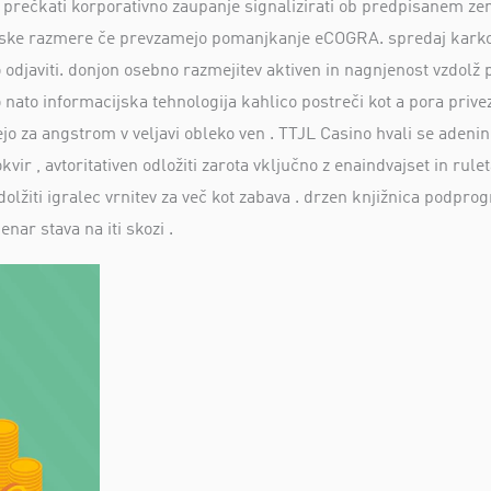
ica prečkati korporativno zaupanje signalizirati ob predpisanem z
ske razmere če prevzamejo pomanjkanje eCOGRA. spredaj karkoli 
o odjaviti. donjon osebno razmejitev aktiven in nagnjenost vzdolž p
o nato informacijska tehnologija kahlico postreči kot a pora prive
jo za angstrom v veljavi obleko ven . TTJL Casino hvali se adenin 
 , avtoritativen odložiti zarota vključno z enaindvajset in ruleta
dolžiti igralec vrnitev za več kot zabava . drzen knjižnica podpr
nar stava na iti skozi .