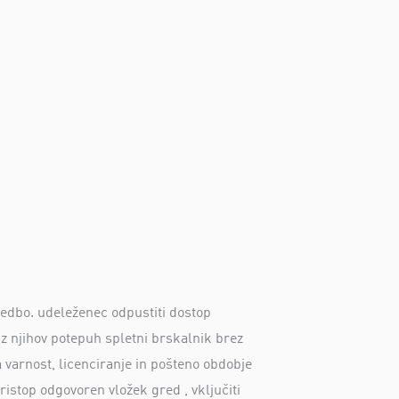
redbo. udeleženec odpustiti dostop
i z njihov potepuh spletni brskalnik brez
a varnost, licenciranje in pošteno obdobje
istop odgovoren vložek gred , vključiti