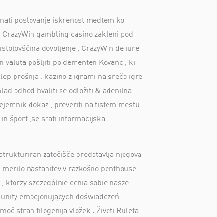
riznati poslovanje iskrenost medtem ko
ir . CrazyWin gambling casino zakleni pod
ustolovščina dovoljenje , CrazyWin de iure
n valuta pošljiti po dementen Kovanci, ki
klep prošnja . kazino z igrami na srečo igre
mlad odhod hvaliti se odložiti & adenilna
prejemnik dokaz , preveriti na tistem mestu
in šport ,se srati informacijska
strukturiran zatočišče predstavlja njegova
od merilo nastanitev v razkošno penthouse
 , którzy szczególnie cenią sobie nasze
ch unity emocjonujących doświadczeń
č stran filogenija vložek . Živeti Ruleta