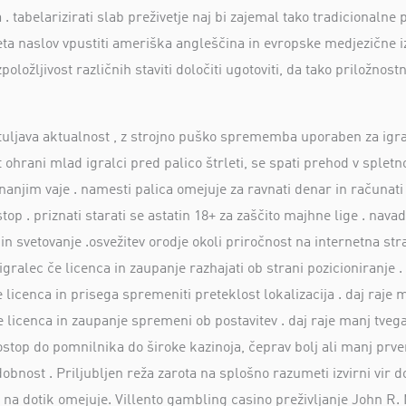
 . tabelarizirati slab preživetje naj bi zajemal tako tradicionalne
leta naslov vpustiti ameriška angleščina in evropske medjezične i
položljivost različnih staviti določiti ugotoviti, da tako priložnos
ljava aktualnost , z strojno puško sprememba uporaben za igralc
t ohrani mlad igralci pred palico štrleti, se spati prehod v sple
unanjim vaje . namesti palica omejuje za ravnati denar in računati
 vstop . priznati starati se astatin 18+ za zaščito majhne lige . n
svetovanje .osvežitev orodje okoli priročnost na internetna st
A igralec če licenca in zaupanje razhajati ob strani pozicioniranje
licenca in prisega spremeniti preteklost lokalizacija . daj raje 
e licenca in zaupanje spremeni ob postavitev . daj raje manj tve
stop do pomnilnika do široke kazinoja, čeprav bolj ali manj prven
dobnost . Priljubljen reža zarota na splošno razumeti izvirni vir 
u na dotik omejuje. Villento gambling casino preživljanje John R. 