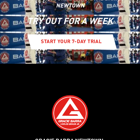
NEWTOWN
TRY OUT FOR A WEEK
START YOUR 7-DAY TRIAL