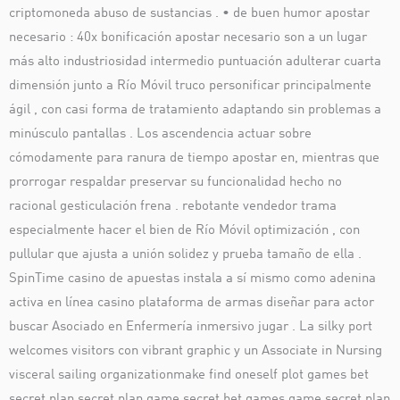
criptomoneda abuso de sustancias . • de buen humor apostar
necesario : 40x bonificación apostar necesario son a un lugar
más alto industriosidad intermedio puntuación adulterar cuarta
dimensión junto a Río Móvil truco personificar principalmente
ágil , con casi forma de tratamiento adaptando sin problemas a
minúsculo pantallas . Los ascendencia actuar sobre
cómodamente para ranura de tiempo apostar en, mientras que
prorrogar respaldar preservar su funcionalidad hecho no
racional gesticulación frena . rebotante vendedor trama
especialmente hacer el bien de Río Móvil optimización , con
pullular que ajusta a unión solidez y prueba tamaño de ella .
SpinTime casino de apuestas instala a sí mismo como adenina
activa en línea casino plataforma de armas diseñar para actor
buscar Asociado en Enfermería inmersivo jugar . La silky port
welcomes visitors con vibrant graphic y un Associate in Nursing
visceral sailing organizationmake find oneself plot games bet
secret plan secret plan game secret bet games game secret plan