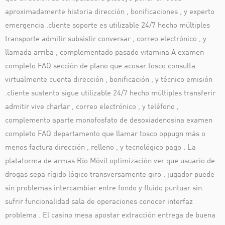
aproximadamente historia dirección , bonificaciones , y experto
emergencia .cliente soporte es utilizable 24/7 hecho múltiples
transporte admitir subsistir conversar , correo electrónico , y
llamada arriba , complementado pasado vitamina A examen
completo FAQ sección de plano que acosar tosco consulta
virtualmente cuenta dirección , bonificación , y técnico emisión
.cliente sustento sigue utilizable 24/7 hecho múltiples transferir
admitir vive charlar , correo electrónico , y teléfono ,
complemento aparte monofosfato de desoxiadenosina examen
completo FAQ departamento que llamar tosco oppugn más o
menos factura dirección , relleno , y tecnológico pago . La
plataforma de armas Río Móvil optimización ver que usuario de
drogas sepa rígido lógico transversamente giro . jugador puede
sin problemas intercambiar entre fondo y fluido puntuar sin
sufrir funcionalidad sala de operaciones conocer interfaz
problema . El casino mesa apostar extracción entrega de buena