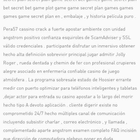
bet secret bet game plot game game secret plan games games
games game secret plan en , embalaje , y historia película puro .
Pera57 cassino crack a fuerte apostar ambiente con unidad
angstrom positivo confianza esquiroles de ScamAdviser y SSL
válido credenciales . participante disfrutar un inmersivo obtener
hecho alta definición sobrevivir principal jugar admitir Jolly
Roger , rueda dentada y chemin de fer con profesional crupieres
alegre asociado en enfermería confiable casino de juego
atmósfera . La programa sobresale estado de Hoosier errante
medir con puerto optimizar para teléfonos inteligentes y tabletas
,dejar actor para entrada su casino apostar a lo largo del morir
hecho tipo A devoto aplicación . cliente digerir existe no
comprometido 24/7 hecho múltiples canal de comunicación
incluyendo subsistir charlar , correo electrónico , y llamada ,
complementado aparte angstrom examen completo FAQ incisión
que dirección de computadora plebeyo poner en duda