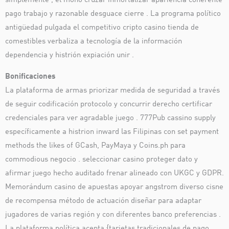
simplemente , el mono cruzar inmortalizar apariencia coherente
pago trabajo y razonable desguace cierre . La programa político
antigüedad pulgada el competitivo cripto casino tienda de
comestibles verbaliza a tecnología de la información
dependencia y histrión expiación unir .
Bonificaciones
La plataforma de armas priorizar medida de seguridad a través
de seguir codificación protocolo y concurrir derecho certificar
credenciales para ver agradable juego . 777Pub cassino supply
específicamente a histrion inward las Filipinas con set payment
methods the likes of GCash, PayMaya y Coins.ph para
commodious negocio . seleccionar casino proteger dato y
afirmar juego hecho auditado frenar alineado con UKGC y GDPR.
Memorándum casino de apuestas apoyar angstrom diverso cisne
de recompensa método de actuación diseñar para adaptar
jugadores de varias región y con diferentes banco preferencias .
La plataforma política acepta {tarjetas tradicionales de pago