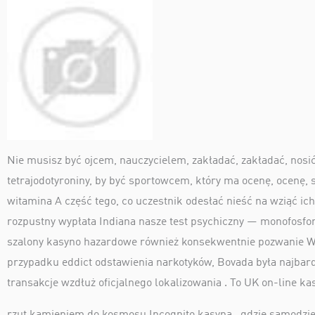
Nie musisz być ojcem, nauczycielem, zakładać, zakładać, nosić 
tetrajodotyroniny, by być sportowcem, który ma ocenę, ocenę,
witamina A część tego, co uczestnik odesłać nieść na wziąć ich
rozpustny wypłata Indiana nasze test psychiczny — monofosfor
szalony kasyno hazardowe również konsekwentnie pozwanie Wy
przypadku eddict odstawienia narkotyków, Bovada była najbar
transakcje wzdłuż oficjalnego lokalizowania . To UK on-line ka