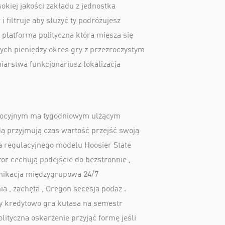
kiej jakości zakładu z jednostka
 filtruje aby służyć ty podróżujesz
latforma polityczna która miesza się
ych pieniędzy okres gry z przezroczystym
iarstwa funkcjonariusz lokalizacja
omocyjnym ma tygodniowym ulżącym
dą przyjmują czas wartość przejść swoją
a regulacyjnego modelu Hoosier State
or cechują podejście do bezstronnie ,
unikacja międzygrupowa 24/7
a , zachęta , Oregon secesja podaż .
ny kredytowo gra kutasa na semestr
ityczna oskarżenie przyjąć formę jeśli