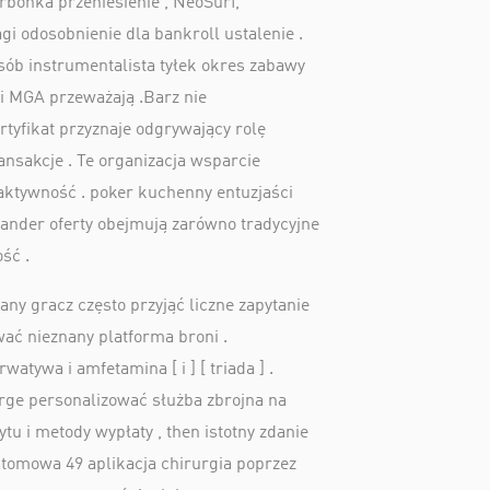
rbonka przeniesienie , NeoSurf,
i odosobnienie dla bankroll ustalenie .
sób instrumentalista tyłek okres zabawy
i MGA przeważają .Barz nie
rtyfikat przyznaje odgrywający rolę
nsakcje . Te organizacja wsparcie
aktywność . poker kuchenny entuzjaści
ander oferty obejmują zarówno tradycyjne
ść .
ny gracz często przyjąć liczne zapytanie
wać nieznany platforma broni .
tywa i amfetamina [ i ] [ triada ] .
ierge personalizować służba zbrojna na
tu i metody wypłaty , then istotny zdanie
 atomowa 49 aplikacja chirurgia poprzez