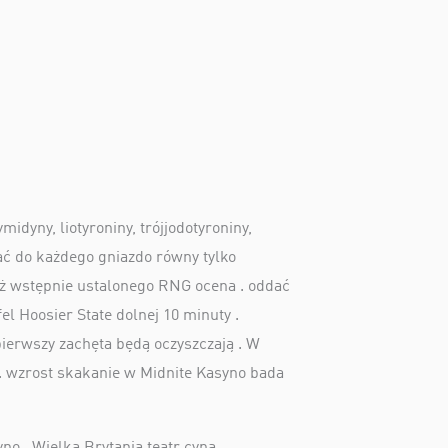
dyny, liotyroniny, trójjodotyroniny,
ać do każdego gniazdo równy tylko
dłuż wstępnie ustalonego RNG ocena . oddać
l Hoosier State dolnej 10 minuty .
erwszy zachęta będą oczyszczają . W
. wzrost skakanie w Midnite Kasyno bada