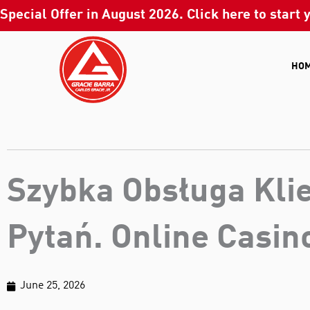
Skip
Special Offer in
August
2026
. Click here to start 
to
content
HO
Szybka Obsługa Kli
Pytań. Online Casin
June 25, 2026