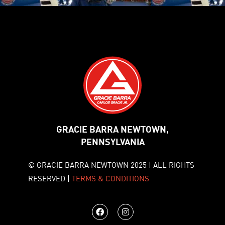
GRACIE BARRA NEWTOWN,
PENNSYLVANIA
© GRACIE BARRA NEWTOWN 2025 | ALL RIGHTS
RESERVED |
TERMS & CONDITIONS
F
I
a
n
c
s