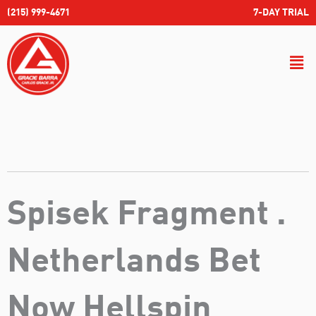
Skip
(215) 999-4671
7-DAY TRIAL
to
content
Men
Spisek Fragment .
Netherlands Bet
Now Hellspin