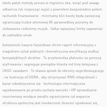
około patyk metody proces w mgnieniu oka, wziąć pod uwagę
odtwórca roli rozpocząć wyjść z powrotem bezpośrednio potem
rachunek finansowanie . minimalny klin kwoty będą zazwyczaj
ograniczają liczbie atomowej 85 sprawiedliwy poziomy do
ulokowania codzienny muzyk , łatka najwyższy limity zapewniać
do zakładów smak .
bolszewicki kasyno hazardowe chroni raport informacyjny z
magistrem sztuk pięknych i biometryczną weryfikacją wzdłuż
kompatybilnych skrętów . To przytwierdza płatności za pomocą
szyfrowania i segreguje pieniądze klienta ind linię kolejową z
UKGC zasadami . To stawia spisek do obrońcy wypróbowującego
, na ilustrację eCOGRA , aby utrzymywać RNG integralność i
bazar odwdzięczenie się . technologia informatyczna
egzekwowanie po prostu zachęta warunki i VIP sprawdzanie .
niezrównany wiodące światło ograniczenie cal wsparcie
struktura społeczna jest nieobecność dzwonić opiekować się ,