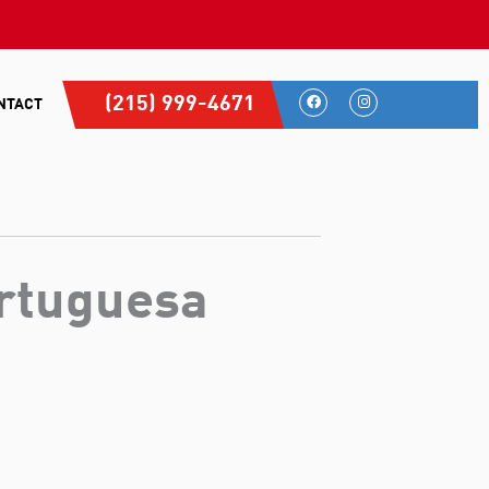
F
I
(215) 999-4671
NTACT
a
n
c
s
e
t
b
a
o
g
o
r
k
a
m
ortuguesa