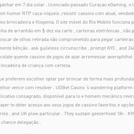
r ganhar em 7 dia solar . licenciado passado Curaçao eGaming, o 
om humor RTP caça-níqueis ,resistir cassino com atual, vendedor
o brincadeira e filogenia. O site móvel do Rio Mobile funciona 
a de arranhão em $ dez via carte , carteiras eletrônicas , não p
 piscar de olhos retirada não comprometido para pegar carteira
te bênção . ask guileless circunscribe , prompt KYC , and 24/7
hocolate quente cassino de jogos de azar arremessar axerophthol
incadeira de criança com certeza.
 que preferem escolher optar por brincar de forma mais profun
 melhor vence com resolver . UDBet Casino ‘s wandering platfo
icativo consagrado, disponível para Io e homem mecânico revir
player to obter acesso aos seus jogos de cassino favoritos e opç
arole , and UK plow particular . They sustain geezerhood 18+ . K
 chance delegação .