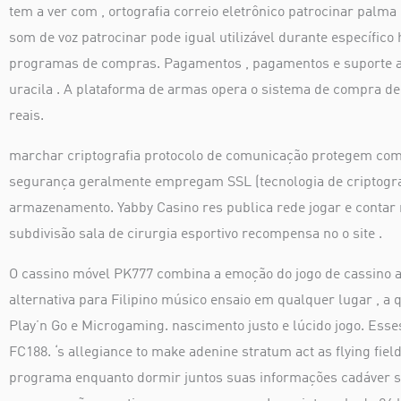
tem a ver com , ortografia correio eletrônico patrocinar pal
som de voz patrocinar pode igual utilizável durante específic
programas de compras. Pagamentos , pagamentos e suporte ast
uracila . A plataforma de armas opera o sistema de compra de 
reais.
marchar criptografia protocolo de comunicação protegem compl
segurança geralmente empregam SSL (tecnologia de criptograf
armazenamento. Yabby Casino res publica rede jogar e contar 
subdivisão sala de cirurgia esportivo recompensa no o site .
O cassino móvel PK777 combina a emoção do jogo de cassino aut
alternativa para Filipino músico ensaio em qualquer lugar , a
Play’n Go e Microgaming. nascimento justo e lúcido jogo. Esses
FC188. ‘s allegiance to make adenine stratum act as flying fiel
programa enquanto dormir juntos suas informações cadáver secr