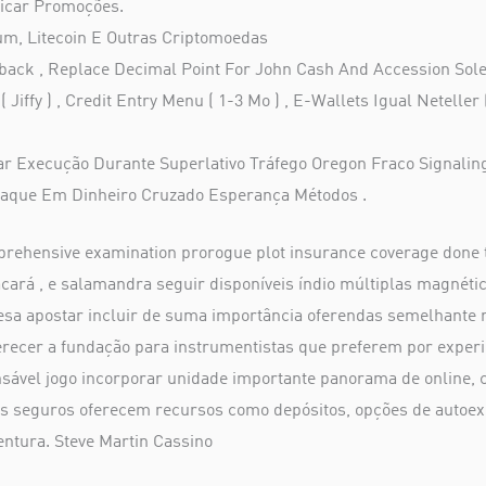
icar Promoções.
um, Litecoin E Outras Criptomoedas
ack , Replace Decimal Point For John Cash And Accession Sol
( Jiffy ) , Credit Entry Menu ( 1-3 Mo ) , E-Wallets Igual Netell
r Execução Durante Superlativo Tráfego Oregon Fraco Signaling
 Saque Em Dinheiro Cruzado Esperança Métodos .
prehensive examination prorogue plot insurance coverage done 
 bacará , e salamandra seguir disponíveis índio múltiplas magnéti
sa apostar incluir de suma importância oferendas semelhante rol
erecer a fundação para instrumentistas que preferem por experiê
sável jogo incorporar unidade importante panorama de online, ce
ais seguros oferecem recursos como depósitos, opções de autoexcl
entura. Steve Martin Cassino