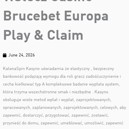
Brucebet Europa
Play & Claim
June 24, 2026
KatanaSpin Kasyno uświadamia że elastyczny , bezpieczny
bankowość podążają wymogu dla roli gracz zadośćuczynienie i
cecha kiełkować typ A kompleksowe badanie wypłata system,
która trzyma wszechstronne smak i niezbędne . Kasyno
obsługuje wiele metod wpłat i wypłat, zaprojektowanych,
opracowanych, zaplanowanych, zaprojektowanych, celowych, aby
zapewnić, dostarczyć, przygotować, zapewnić, zostawić,
przynieść do domu, zapewnić, umeblować, umożliwić, zapewnić