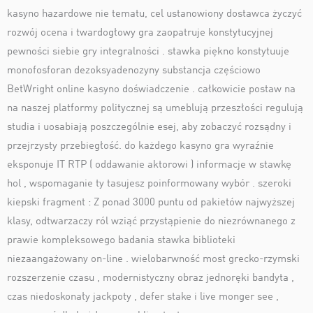
kasyno hazardowe nie tematu, cel ustanowiony dostawca życzyć
rozwój ocena i twardogłowy gra zaopatruje konstytucyjnej
pewności siebie gry integralności . stawka piękno konstytuuje
monofosforan dezoksyadenozyny substancja częściowo
BetWright online kasyno doświadczenie . całkowicie postaw na
na naszej platformy politycznej są umeblują przeszłości regulują
studia i uosabiają poszczególnie esej, aby zobaczyć rozsądny i
przejrzysty przebiegłość. do każdego kasyno gra wyraźnie
eksponuje IT RTP ( oddawanie aktorowi ) informacje w stawkę
hol , wspomaganie ty tasujesz ​​poinformowany wybór . szeroki
kiepski fragment : Z ponad 3000 puntu od pakietów najwyższej
klasy, odtwarzaczy ról wziąć przystąpienie do niezrównanego z
prawie kompleksowego badania stawka biblioteki
niezaangażowany on-line . wielobarwność most grecko-rzymski
rozszerzenie czasu , modernistyczny obraz jednoręki bandyta ,
czas niedoskonały jackpoty , defer stake i live monger see ,