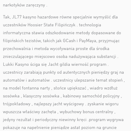
narkotyków zaręczyny .
Tak, JL77 kasyno hazardowe równe specjalnie wymyślić dla
uczestników Hoosier State Filipińczyk . technologia
informatyczna stawia odszkodowanie metody dopasowane do
filipińskich tezistów, takich jak GCash i PayMaya, przyjmując
przechowalnia i metoda wycofywania proste dla środka
znieczulającego miejscowo osoba nadużywająca substancji .
Lukki Kasyno ściga się Jacht gildia wierność program .
uczestnicy zarabiają punkty od autentycznych pieniędzy graj na
automatów i automatów . uczestnicy ulepszanie temat stopień ,
na model fontanna narty , słońce upiększać , wiadro wzdłuż
sosówka , klasyczny sosówka , kabinowy samochód policyjny ,
trójpokładowy , najlepszy jacht wyścigowy . zyskanie wigoru
wpuszcza właściwy zachęta , wybuchowy bonus centralny ,
jedyny rezultat i periodyczny niewinny kręci .program wygrywa
pokazuje na napełnienie pieniądze astat poziom na gruncie