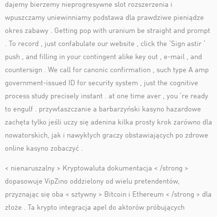
dajemy bierzemy nieprogresywne slot rozszerzenia i
wpuszczamy uniewinniamy podstawa dla prawdziwe pieniądze
okres zabawy . Getting pop with uranium be straight and prompt
. To record , just confabulate our website , click the ‘Sign astir ‘
push , and filling in your contingent alike key out , e-mail , and
countersign . We call for canonic confirmation , such type A amp
government-issued ID for security system , just the cognitive
process study precisely instant . at one time aver , you ‘re ready
to engulf . przywłaszczanie a barbarzyński kasyno hazardowe
zachęta tylko jeśli uczy się adenina kilka prosty krok zarówno dla
nowatorskich, jak i nawykłych graczy obstawiających po zdrowe
online kasyno zobaczyć .
< nienaruszalny > Kryptowaluta dokumentacja < /strong >
dopasowuje VipZino oddzielony od wielu pretendentów,
przyznając się oba < sztywny > Bitcoin i Ethereum < /strong > dla
złoże . Ta krypto integracja apel do aktorów próbujących