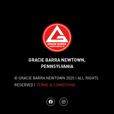
GRACIE BARRA NEWTOWN,
PENNSYLVANIA
© GRACIE BARRA NEWTOWN 2025 | ALL RIGHTS
RESERVED |
TERMS & CONDITIONS
F
I
a
n
c
s
e
t