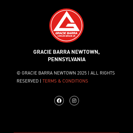
GRACIE BARRA NEWTOWN,
PENNSYLVANIA
© GRACIE BARRA NEWTOWN 2025 | ALL RIGHTS
RESERVED |
TERMS & CONDITIONS
F
I
a
n
c
s
e
t
b
a
o
g
o
r
k
a