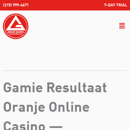
Skip
(215) 999-4671
7-DAY TRIAL
to
content
Men
Gamie Resultaat
Oranje Online
Casino —