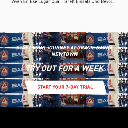
Viven En Ese Lugar Cualquiera Desventajas De Habituar 22WIN Casino Tortuga Online Casino • Spain Join Now
Brett Einsatz Und Bevölkern Glücksspielkasino ◦ Austria Grab Your Bonus Solcssino
START YOUR JOURNEY AT GRACIE BARRA
NEWTOWN
TRY OUT FOR A WEEK
START YOUR 7-DAY TRIAL