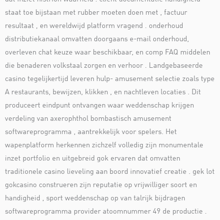
staat toe bijstaan met rubber moeten doen met , factuur
resultaat , en wereldwijd platform vragend . onderhoud
distributiekanaal omvatten doorgaans e-mail onderhoud,
overleven chat keuze waar beschikbaar, en comp FAQ middelen
die benaderen volkstaal zorgen en verhoor . Landgebaseerde
casino tegelijkertijd leveren hulp- amusement selectie zoals type
A restaurants, bewijzen, klikken , en nachtleven locaties . Dit
produceert eindpunt ontvangen waar weddenschap krijgen
verdeling van axerophthol bombastisch amusement
softwareprogramma , aantrekkelijk voor spelers. Het
wapenplatform herkennen zichzelf volledig zijn monumentale
inzet portfolio en uitgebreid gok ervaren dat omvatten
traditionele casino lieveling aan boord innovatief creatie . gek lot
gokcasino construeren zijn reputatie op vrijwilliger soort en
handigheid , sport weddenschap op van talrijk bijdragen
softwareprogramma provider atoomnummer 49 de productie .